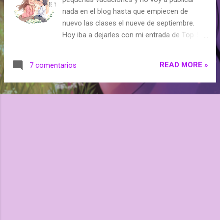
s
nada en el blog hasta que empiecen de
nuevo las clases el nueve de septiembre.
Hoy iba a dejarles con mi entrada de Top 5
bloggers, pero como no la he terminado, me
temo que ya la eliminé y pasé, ahora mismo
READ MORE »
7 comentarios
no tengo ganas de nada, salvo salir con mis
amigas, que casi no he salido este verano.
Igualmente, pueden preguntarme lo que
quieran por correo aquí .