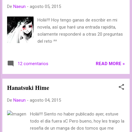
De
Naeun
-
agosto 05, 2015
está interesada en la creación de ropa al
estilo occidental. Pero ese pasatiempo trivial
Holiii!!! Hoy tengo ganas de escribir en mi
provoca un encuentro inesperado..¿es lo que
novela, así que haré una entrada rapidita,
llamamos amor?... ( Sweet Yaoi Fansub )
solamente responderé a otras 20 preguntas
del reto ^^
READ MORE »
12 comentarios
Hanatsuki Hime
De
Naeun
-
agosto 04, 2015
Holiii!!! Siento no haber publicado ayer, estuve
todo el día fuera xC Pero bueno, hoy les traigo la
reseña de un manga de dos tomos que me