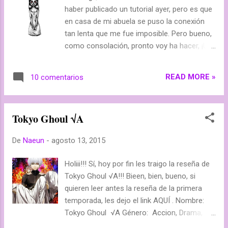
ser totalmente creepy. La ficha que deben
haber publicado un tutorial ayer, pero es que
hacer sobre ella al final o al principio de la
en casa de mi abuela se puso la conexión
historia, debe poner su nombre, apodo, edad
tan lenta que me fue imposible. Pero bueno,
(si se conoce), lugar en el que
como consolación, pronto voy ha hacer, ¡Un
ataca/atormenta/lo que sea que haga, y
concurso! Sí, un concurso, y lo más
estado (viva o muerta). De entre todos los
interesante, es que va ha estar relacionado
relatos que se me envíen, que com mínimo
READ MORE »
10 comentarios
con el dibujo que hoy les traigo, y que
tienen que ser de 200 palabras (algo así
terminé hace ya varias semanas, esta chica
como la mitad de ESTO ), elegiré uno, basá...
creepypasta. Beshus y hasta mañana!!
Tokyo Ghoul √A
De
Naeun
-
agosto 13, 2015
Holiii!!! Sí, hoy por fin les traigo la reseña de
Tokyo Ghoul √A!!! Bieen, bien, bueno, si
quieren leer antes la reseña de la primera
temporada, les dejo el link AQUÍ . Nombre:
Tokyo Ghoul √A Género: Accion, Drama,
Gore, Horror, Sobrenarutal, Seinen Estudio: