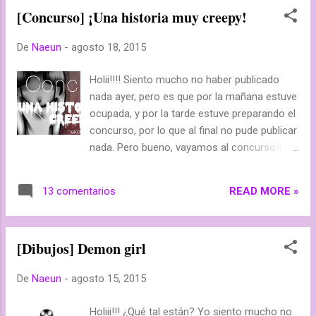
es en parte un estanco (sí, un estanco), y
[Concurso] ¡Una historia muy creepy!
puedes co...
De
Naeun
-
agosto 18, 2015
Holii!!!! Siento mucho no haber publicado
nada ayer, pero es que por la mañana estuve
ocupada, y por la tarde estuve preparando el
concurso, por lo que al final no pude publicar
nada. Pero bueno, vayamos al concurso!!
[ACTUALIZACIÓN ¡¡Ya puse las fechas!!
Sorrrry!! ] Fecha Del 18 de agosto al 20 de
READ MORE »
13 comentarios
septiembre ¿En qué consiste? Pues muy
simple, deben crear una historia y una
pequeña ficha para este personaje: (Denle a
[Dibujos] Demon girl
la imagen para verla en grande) La historia
evidentemente debe ser sobre el pasado de
De
Naeun
-
agosto 15, 2015
esta chica, y finalmente sobre cual es su
estado actual. También evidentemente, debe
Holiii!!! ¿Qué tal están? Yo siento mucho no