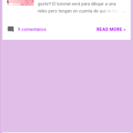
guste!! El tutorial será para dibujar a una
resolver cualquier duda ^^, y si quieres te
neko pero tengan en cuenta de que lo hago
puedo ayudar un poco con la plantilla ^^
a ordenador. Les recomiendo Paint Tool Sai,
Beshus y hasta mañana!!
Photoshop, o Clip Studio Paint (que es el que
READ MORE »
9 comentarios
tengo yo).