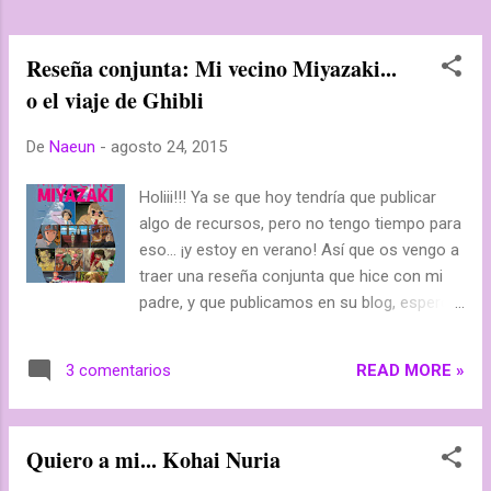
Reseña conjunta: Mi vecino Miyazaki...
o el viaje de Ghibli
De
Naeun
-
agosto 24, 2015
Holiii!!! Ya se que hoy tendría que publicar
algo de recursos, pero no tengo tiempo para
eso... ¡y estoy en verano! Así que os vengo a
traer una reseña conjunta que hice con mi
padre, y que publicamos en su blog, espero
que os guste!!! ángel no es: Mi vecino
Miyazaki... o el viaje de Ghibli "...Lo más
READ MORE »
3 comentarios
destacable de este libro es que sus autores
son dos jóvenes blogueros, de Madrid y
Málaga, responsables de la comunidad
Quiero a mi... Kohai Nuria
Generación Ghibli, presentes en Blogspot,
Facebook y Twitter. Y lo segundo que es una