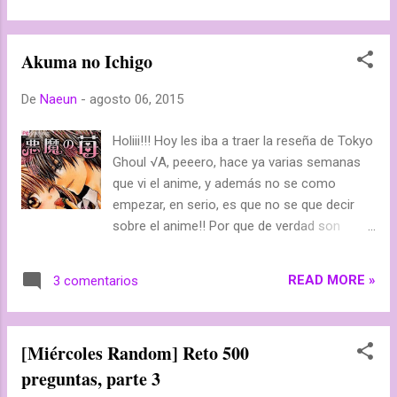
none repeat scroll 0% 0%; text-align:
center; border-width: 1px; border-style:
Akuma no Ichigo
dashed; border-color: #FFF; font: 18px
courier !important; } h3.post-title a { color:
De
Naeun
-
agosto 06, 2015
#FFF !important; } h3.post-title { color:
darkred; background: #F8B29B none repeat
Holiii!!! Hoy les iba a traer la reseña de Tokyo
scroll 0% 0%; text-align: center; border-width:
Ghoul √A, peeero, hace ya varias semanas
4px; border-style: double; border-color:
que vi el anime, y además no se como
#DE795E; font: 18px serif !important; border-
empezar, en serio, es que no se que decir
radius: 20px; box-shadow: inset 0 0 5px #fff;
sobre el anime!! Por que de verdad son
} h3.post-title a { color: darkred; } h3.post-
demasiadas cosas, así que lo dejaré para el
title { background: white
próximo martes, cuando tenga más fuerzas.
url("http://www.designbolts.com/wp-
READ MORE »
3 comentarios
Así que hoy les traigo la reseña de Akuma
content/uploads/2012/12/simple-pattern-
no Ichigo, un manga de un solo tomo (ahora
white-seamless-websi...
leo muchos de este tipo). Nombre: Akuma
[Miércoles Random] Reto 500
no Ichigo. Autor/a: Kayoru Género: shôjo,
preguntas, parte 3
vida escolar Editorial: ? Volúmenes: 1 tomo
(5 capítulos) Argumento: La tímida Ichigo