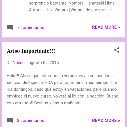
sorprendió bastante. Nombre: Hanatsuki Hime
Autora: Hibiki Wataru (Wataru, de que me sonará
eso? Jajaja) Género: Shôjo, romance, fantasía,
sobrenatural Editorial: Hakusensha (?) No estoy
READ MORE »
7 comentarios
segura, si estoy equivocada por favor me lo
comunican. Volúmenes: 2 Tomos, en total ocho
capítulos. Argumento: "Había una vez una niña
Aviso Importante!!!
con una flor espléndida floración en el pecho."
Cuando Lys nació, su corazón no latía en
De
Naeun
-
agosto 02, 2015
absoluto. Para salvarla, su madre hizo un
contrato con un demonio: Lys puede tomar
Holiii!!! Ahora que estamos en verano, voy a suspender la
prestado su corazón hasta el día que cumpla
sección de Especial HDA para poder tener más tiempo libre
dieciséis años ... ( TuMangaOnline )
los domingos, dado que estoy en vacaciones, pero cuando
empiece el nuevo curso, volveré al lío con la sección. Bueno,
eso era todo!! Beshus y hasta mañana!!
READ MORE »
3 comentarios