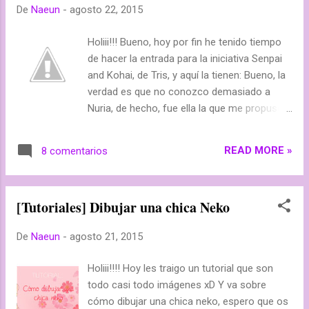
De
Naeun
-
agosto 22, 2015
guía que incluye toda la obra creada hasta el
momento por el septeto de directores que
Holiii!!! Bueno, hoy por fin he tenido tiempo
han trabajado para la firma, al contrario que
de hacer la entrada para la iniciativa Senpai
la Antología del Studio Ghibli I y II, que no
and Kohai, de Tris, y aquí la tienen: Bueno, la
llega a las últimas tres películas. Ahora bien,
verdad es que no conozco demasiado a
Ghibli no hubiera sido Ghibli sin Hayao
Nuria, de hecho, fue ella la que me propuso
Miyazaki porque han sido sus obras
que fuera su senpai, y simplemente, me calló
maestras las que han creado un estilo único
bien y acepté. Pero ahora que la conozco un
que no pasa desapercibido y que atrapa a
READ MORE »
8 comentarios
poquitín más, me gusta mucho el estilo de
todo aquel y aquella que se acerca a sus
su blog ( Diario de un Neko ), aunque acaba
historias, por ello daremos un voto de
de empezar, pero si se esfuerza, estoy
confianza ...
[Tutoriales] Dibujar una chica Neko
segura de que le quedará un blog
impresionante! Además me gusta que sea
De
Naeun
-
agosto 21, 2015
una chica sincera y me encantan sus
entradas. Nuria es bastante nueva en
Holiii!!!! Hoy les traigo un tutorial que son
blogger, así que espero poder ayudarla en
todo casi todo imágenes xD Y va sobre
todo lo que pueda, por eso, si me quieres
cómo dibujar una chica neko, espero que os
preguntar algo Nuria, estaré encantada de