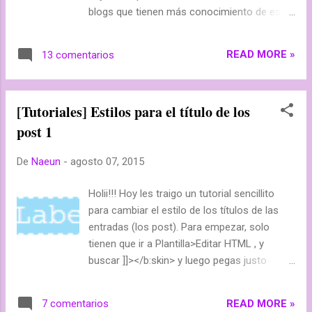
Atashi. Tiene 40 capítulos, y está terminado, os
blogs que tienen más conocimiento de este
dejo la ficha: Nombre: Tonari no Atashi Autor:
tema, para que puedan ver las diferencias
Atsuko Nanba Género: Shôjo, romance,
entre Wordpress y Blogger . Lo primero que
comedia, vida escolar. Editorial: Bestuma
READ MORE »
13 comentarios
han de saber es que cada cual tiene su
Capítulos: 40 Argumento: Nina siemp...
mundo, y que independientemente de las
diferencias entre los dos servidores, cada
[Tutoriales] Estilos para el título de los
uno escoge la que prefiere, y de hecho,
post 1
según he leído, el 51% de los blogger utilizan
Worpress, y un 37% utilizan Blogger (el 12%
De
Naeun
-
agosto 07, 2015
restante es de otros servidores).
Holii!!! Hoy les traigo un tutorial sencillito
para cambiar el estilo de los títulos de las
entradas (los post). Para empezar, solo
tienen que ir a Plantilla>Editar HTML , y
buscar ]]></b:skin> y luego pegas justo
encima, el código que quieras (denle a la
imagen para verla en grande): h3.post-title {
READ MORE »
7 comentarios
color: white; background: #9BDDF8