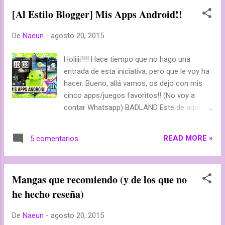
[Al Estilo Blogger] Mis Apps Android!!
De
Naeun
-
agosto 20, 2015
Holiiii!!!! Hace tiempo que no hago una
entrada de esta iniciativa, pero que le voy ha
hacer. Bueno, allá vamos, os dejo con mis
cinco apps/juegos favoritos!! (No voy a
contar Whatsapp) BADLAND Este de aquí es
un juego. Es el juego favorito de mi hermano
y mío, con el que puedes jugar solo, en
READ MORE »
5 comentarios
multijugador, o en cooperativo. Os dejo unas
capturas y esta es su pagina: BADLAND
Manga Rock Esta es la app que sin duda
Mangas que recomiendo (y de los que no
más uso en el mundo: Manga Rock! Aquí
he hecho reseña)
puedo leer tranquilamente en inglés o
español todo el manga que quiera, ya que
De
Naeun
-
agosto 20, 2015
casi todos están!! Esta es la página: Manga