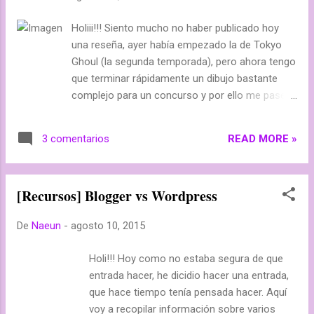
Holiii!!! Siento mucho no haber publicado hoy
una reseña, ayer había empezado la de Tokyo
Ghoul (la segunda temporada), pero ahora tengo
que terminar rápidamente un dibujo bastante
complejo para un concurso y por ello me pasé
toda la mañana dibujando (y no he terminado ni
de pasar a limpio el boceto). Además, esta tarde
READ MORE »
3 comentarios
fui a mis clases de piscina, por lo que tampoco
pude hacer nada. Sin embargo, ahora mismito
he estado hablando con mi Onee-chan , Rin
[Recursos] Blogger vs Wordpress
Rueda , de algo de lo que habíamos hablado
anteriormente, y ahora por fin pudimos definir
De
Naeun
-
agosto 10, 2015
todos los detalles. Y es que queremos hacer,
¡una lectura conjunta! Sí, eso mismo. Y gracias a
Holi!!! Hoy como no estaba segura de que
Rin, que encontró rápidamente un manga, pues
entrada hacer, he dicidio hacer una entrada,
podemos hacerlo desde dentro de nada. El
que hace tiempo tenía pensada hacer. Aquí
manga que hemos decidido leer es Tonari no
voy a recopilar información sobre varios