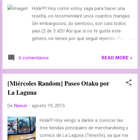
Rock Facebook No tengo que dar una
Holiii!!!! Hoy como estoy vaga para hacer una
explicación de esta no? xD Mi facebook:
reseña, os recomendaré unos cuantos mangas.
Nerea Ángel . Y la página del blog: Crazy
Sin embargoooo, ¡lo sientooo, son casi todos
Otakus DeviantArt Esta app es muy
yaoi (2 de 3 xD)! Así que si no te gusta este
importante ya que así puedo subir imágenes
género, no tienes por qué seguir leyendo. Por
desde el móvil a mi deviant @liminyade
cierto, ¡acuérdense de mi concurso! ¡Es fácil
Plague Inc. Yyyyy, bueno, ahora me vais a
participar! --> Todas las obras de Junko [AVISO,
tomar por loca: este juego trata sobre
READ MORE »
6 comentarios
ES YAOI] Bueno, supongo que muchas de
extender enfermedades letales sobre el
ustedes si son fujoshis conocerán a Junko, una
mundo e ...
famosa mangaka de yaoi, pero igualmente, yo
[Miércoles Random] Paseo Otaku por
les recomiendo todos sus mangas, pero sobre
La Laguna
todo Abarenbou Kareshi (Novio Rudo), creo que
lo he leído 20 veces xD Además, los mangas de
De
Naeun
-
agosto 19, 2015
Junko son fácilmente reconocibles gracias a su
estilo de dibujo, que me chifla *////* Estas son
Holiii!!! Hoy vengo a darles a conocer las
todas las obras de Junko : Abarenbou Kareshi
tres tiendas principales de merchandising y
Kasa no Shita, Futari Kimi Note Kimi to Aruku
comics de La Laguna (Tenerife), ya que me
Konbini-kun Omamorishimasu, Dokomademo