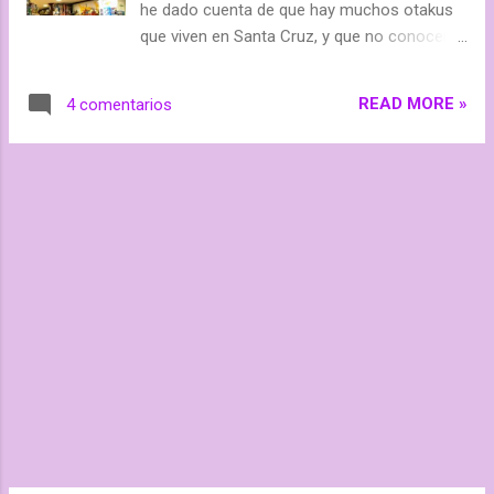
he dado cuenta de que hay muchos otakus
Ouji no Kikan Recipe no Ouji-sama Star-like
que viven en Santa Cruz, y que no conocen
Words Walking with You (Junko) Watashi ga
estas tres tiendas, por lo que solo suelen ir a
Motete Dousun da Youthful Love También tiene
La Comic-Seria y a Comics y Mazmorras.
varios Doujinshis pero no lo...
READ MORE »
4 comentarios
Bueno, y también les digo que ese úlitmo
párrafo no creo que lo hayan entendido
totalmente la gente que no viva en Tenerife
xD Pero no importa, esta entrada es para la
gente que vive por allí, y no conoce estas
tiendas. Dagobah Comics Esta es la primera
tienda de las que les voy a hablar. Tiene gran
variedad de merchandising : camisas,
figuritas, bolsos, comics, carteras, posters, y
otras muchas cosas. Además, es la mejor
tienda que hay para comprar chapas, ya que
tienen un gran espacio de tela, lleno de
chapas de diferentes tamaños, y no solo de
anime, sino de anime, películas, e incluso
dibujos animados. Además de eso, la tienda