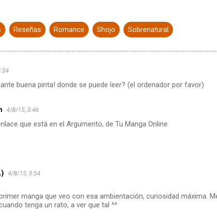
s
Reseñas
Romance
Shojo
Sobrenatural
3:34
ante buena pinta! donde se puede leer? (el ordenador por favor)
n
4/8/15, 3:46
enlace que está en el Argumento, de Tu Manga Online
A)
4/8/15, 3:54
 primer manga que veo con esa ambientación, curiosidad máxima. M
cuando tenga un rato, a ver que tal ^^