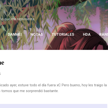
Ir al contenido principal
 lo que me representa.
DANMEI
NOTAS
TUTORIALES
HDA
RAN
me
5
blicado ayer, estuve todo el día fuera xC Pero bueno, hoy les traigo la
 tomos que me sorprendió bastante.