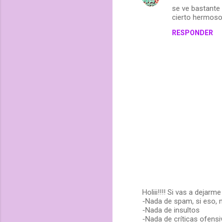
se ve bastante 
cierto hermoso 
RESPONDER
Holiii!!!! Si vas a dejar
-Nada de spam, si eso, 
P
-Nada de insultos
u
-Nada de críticas ofensi
b