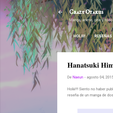
Crazy Otakus
Manga, anime, cine y todo
HOLIII!
RESEÑAS
Hanatsuki Hi
De
Naeun
-
agosto 04, 201
Holiii!!! Siento no haber pu
reseña de un manga de dos