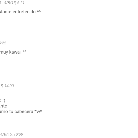
n
4/8/15, 6:21
tante entretenido ^^
6:22
 muy kawaii ^^
5, 14:09
 :)
ante
 amo tu cabecera *w*
4/8/15, 18:09