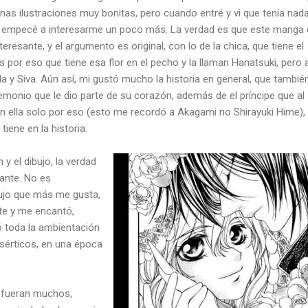
 unas ilustraciones muy bonitas, pero cuando entré y vi que tenía nad
 empecé a interesarme un poco más. La verdad es que este manga 
teresante, y el argumento es original, con lo de la chica, que tiene el
por eso que tiene esa flor en el pecho y la llaman Hanatsuki, pero a
ella y Siva. Aún así, mi gustó mucho la historia en general, que tambié
 demonio que le dio parte de su corazón, además de el príncipe que al
on ella solo por eso (esto me recordó a Akagami no Shirayuki Hime), 
iene en la historia.
y el dibujo, la verdad
ante. No es
bujo que más me gusta,
te y me encantó,
 toda la ambientación
esérticos, en una época
 fueran muchos,