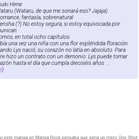
uki Hime
ataru (Wataru, de que me sonará eso? Jajaja)
romance, fantasía, sobrenatural
nsha (?) No estoy segura, si estoy equivocada por
munican.
omos, en total ocho capítulos.
bía una vez una niña con una flor espléndida floración
uando Lys nació, su corazón no latía en absoluto. Para
dre hizo un contrato con un demonio: Lys puede tomar
azón hasta el día que cumpla dieciséis años ...
e
)
o vi este manga en Manga Rock pensaba que sería un mero One Shot