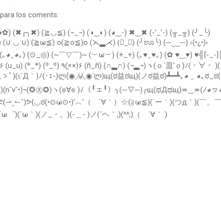
para los coments:
 (✖╭╮✖) (≧◡≦) (¬_¬) (◑‿◐) (◕‿-) ✖‿✖ (-’_’-) (╥_╥) (╯_╰)
◢) (∪ ◡ ∪) (≧ω≦) o(≧o≦)o (⋋▂⋌) (॓_॔) (╯ಊ╰) (─‿‿─) ‹(•¿•)›
｡◕‿◕｡) (⊙_◎) (~￣▽￣)~ (︶ω︶) (+_+) (｡♥‿♥｡) (✿ ♥‿♥) ♥╣[-_-]
(ι´Д｀)ﾉ(･ｪ-)ლ(́◉◞౪◟◉‵ლ)щ(ಠ益ಠщ)(ノಠ益ಠ)┻━┻｡◕ ‿ ◕｡ಠ_ಠ(
ᕤᕙ(⇀‸↼‶)ᕗ(◡ಠ(•⊙ω⊙•)‘︿’（ ´∀｀）☆(≧ω≦)(´ー｀)(つд｀)(￣。￣
=゜ω゜)(´ω｀)(ノ_・。)(-＿- )ノ(´ヘ｀;)(^^;)（ ´∀｀ )