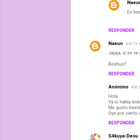
Naeu
Es bas
RESPONDER
Naeun
4/8/15, 
Jajaja, si se ve
Beshus!!
RESPONDER
Anónimo
4/8/1
Hola
Ya lo había leído
Me gusto bast
Oye por cierto
RESPONDER
S4kuya-Desu