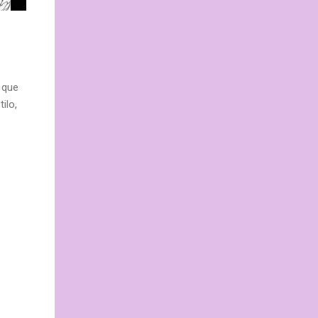
 que
ilo,