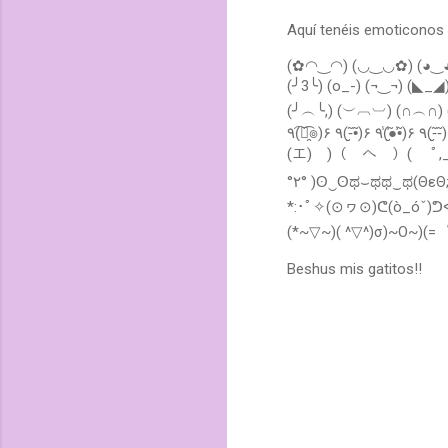
l
Aquí tenéis emoticonos 
i
c
(✿◠‿◠) (◡‿◡✿) (◕‿◕✿)
a
r
(╯3╰) (o_-) (¬‿¬) (◣_
u
(╯︵╰,) (︶︹︺) (∩︵∩) (
n
٩(͡๏̯͡๏)۶ ٩(-̮̮̃•̃)۶ ٩(̾●̮̮̃̾•̃̾)۶ ٩(-̮̮̃-̃)۶ (u_u) (*_*) (º_º) ٩(×̯×)۶ (ñ_ñ) (∩▂∩) (¬▂¬)ヽ(ｏ`皿′ｏ)ﾉ(・∀・ )(￣
c
(エ)￣)（￣へ￣）( ﾟ,_ゝﾟ)
o
m
°٢° )ʘ‿ʘಥ⌣ಥಥ‿ಥ(ΘεΘ;)(n˘v˘•)¬(✪㉨✪)ヽ(๏∀๏ )ﾉ（╹ェ╹）╮(─▽─)╭щ(ಥДಥщ)≖‿≖(ﾉ◕ヮ◕)ﾉ
e
*:･ﾟ✧(⊙ヮ⊙)ᕦ(ò_óˇ)
n
t
(*~▽~)( ^▽^)σ)~O~)(
a
r
Beshus mis gatitos!!
i
o