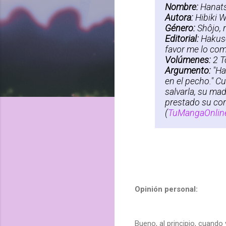
Nombre:
Hanats
Autora:
Hibiki W
Género:
Shôjo, 
Editorial:
Hakuse
favor me lo co
Volúmenes:
2 T
Argumento:
"Ha
en el pecho." C
salvarla, su ma
prestado su cor
(
TuMangaOnlin
Opinión personal:
Bueno, al principio, cuand