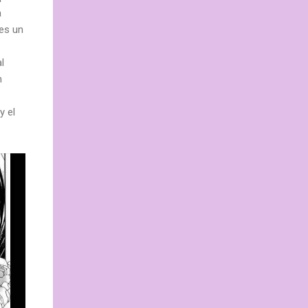
a
es un
l
n
y el