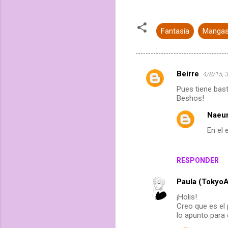
Fantasía
Manga
Beirre
4/8/15, 
C
Pues tiene bast
o
Beshos!
m
Naeu
e
En el 
n
t
RESPONDER
a
r
Paula (Tokyo
i
¡Holis!
Creo que es el
o
lo apunto para 
s