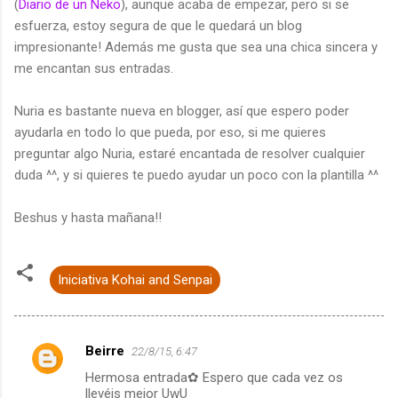
(
Diario de un Neko
), aunque acaba de empezar, pero si se
esfuerza, estoy segura de que le quedará un blog
impresionante! Además me gusta que sea una chica sincera y
me encantan sus entradas.
Nuria es bastante nueva en blogger, así que espero poder
ayudarla en todo lo que pueda, por eso, si me quieres
preguntar algo Nuria, estaré encantada de resolver cualquier
duda ^^, y si quieres te puedo ayudar un poco con la plantilla ^^
Beshus y hasta mañana!!
Iniciativa Kohai and Senpai
Beirre
22/8/15, 6:47
C
Hermosa entrada✿ Espero que cada vez os
o
llevéis mejor UwU