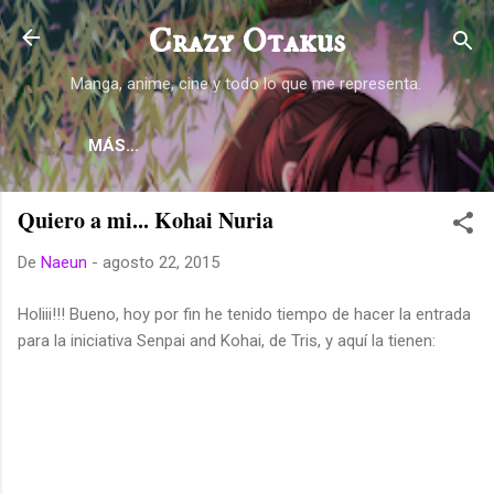
Ir al contenido principal
Crazy Otakus
Manga, anime, cine y todo lo que me representa.
MÁS…
Quiero a mi... Kohai Nuria
De
Naeun
-
agosto 22, 2015
Holiii!!! Bueno, hoy por fin he tenido tiempo de hacer la entrada
para la iniciativa Senpai and Kohai, de Tris, y aquí la tienen: