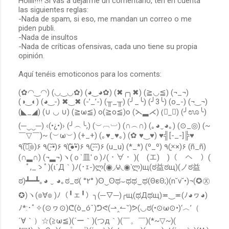
Holiii!!!! Si vas a dejarme un comentario, ten en cuenta
las siguientes reglas:
P
-Nada de spam, si eso, me mandan un correo o me
u
piden publi.
b
-Nada de insultos
l
-Nada de críticas ofensivas, cada uno tiene su propia
i
opinión.
c
a
Aquí tenéis emoticonos para los coments:
r
u
(✿◠‿◠) (◡‿◡✿) (◕‿◕✿) (✖╭╮✖) (≧◡≦) (¬_¬)
n
(◑‿◐) (◕‿-) ✖‿✖ (-’_’-) (╥_╥) (╯_╰) (╯3╰) (o_-) (¬‿¬)
c
o
(◣_◢) (∪ ◡ ∪) (≧ω≦) o(≧o≦)o (⋋▂⋌) (॓_॔) (╯ಊ╰)
m
(─‿‿─) ‹(•¿•)› (╯︵╰,) (︶︹︺) (∩︵∩) (｡◕‿◕｡) (⊙_◎) (~
e
￣▽￣)~ (︶ω︶) (+_+) (｡♥‿♥｡) (✿ ♥‿♥) ♥╣[-_-]╠♥
n
٩(͡๏̯͡๏)۶ ٩(-̮̮̃•̃)۶ ٩(̾●̮̮̃̾•̃̾)۶ ٩(-̮̮̃-̃)۶ (u_u) (*_*) (º_º) ٩(×̯×)۶ (ñ_ñ)
t
(∩▂∩) (¬▂¬)ヽ(ｏ`皿′ｏ)ﾉ(・∀・ )(￣(エ)￣)（￣へ￣）(
a
r
ﾟ,_ゝﾟ)(ι´Д｀)ﾉ(･ｪ-)ლ(́◉◞౪◟◉‵ლ)щ(ಠ益ಠщ)(ノಠ益
i
ಠ)┻━┻｡◕ ‿ ◕｡ಠ_ಠ( °٢° )ʘ‿ʘಥ⌣ಥಥ‿ಥ(ΘεΘ;)(n˘v˘•)¬(✪㉨
o
✪)ヽ(๏∀๏ )ﾉ（╹ェ╹）╮(─▽─)╭щ(ಥДಥщ)≖‿≖(ﾉ◕ヮ◕)
ﾉ*:･ﾟ✧(⊙ヮ⊙)ᕦ(ò_óˇ)ᕤᕙ(⇀‸↼‶)ᕗ(◡ಠ(•⊙ω⊙•)‘︿’（
´∀｀）☆(≧ω≦)(´ー｀)(つд｀)(￣。￣)(*~▽~)(