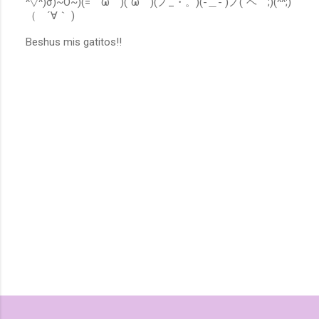
^▽^)σ)~O~)(=゜ω゜)(´ω｀)(ノ_・。)(-＿- )ノ(´ヘ｀;)(^^;)
（ ´∀｀ )
Beshus mis gatitos!!