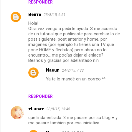
RESPONDER
Beirre
23/8/15, 6:51
Hola!
Otra vez vengo a pedirte ayuda :S me acuerdo
de un tutorial que publicaste para cambiar lo de
post siguiente, post anterior y home, por
imágenes (por ejemplo tu tienes una TV que
pone HOME y flechitas) pero ahora no lo
encuentro... me podías dejar el enlace?
Beshos y gracias por adelantado n.n
Naeun
24/8/15, 7:33
Ya te lo mandé en un correo ^^
RESPONDER
♥Luna♥
23/8/15, 13:48
que linda entrada :3 me pasare por su blog ♥ y
me pasare tambien por esa iniciativa