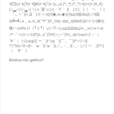
n
٩(͡๏̯͡๏)۶ ٩(-̮̮̃•̃)۶ ٩(̾●̮̮̃̾•̃̾)۶ ٩(-̮̮̃-̃)۶ (u_u) (*_*) (º_º) ٩(×̯×)۶ (ñ_ñ)
t
(∩▂∩) (¬▂¬)ヽ(ｏ`皿′ｏ)ﾉ(・∀・ )(￣(エ)￣)（￣へ￣）(
a
r
ﾟ,_ゝﾟ)(ι´Д｀)ﾉ(･ｪ-)ლ(́◉◞౪◟◉‵ლ)щ(ಠ益ಠщ)(ノಠ益
i
ಠ)┻━┻｡◕ ‿ ◕｡ಠ_ಠ( °٢° )ʘ‿ʘಥ⌣ಥಥ‿ಥ(ΘεΘ;)(n˘v˘•)¬(✪㉨
o
✪)ヽ(๏∀๏ )ﾉ（╹ェ╹）╮(─▽─)╭щ(ಥДಥщ)≖‿≖(ﾉ◕ヮ◕)
ﾉ*:･ﾟ✧(⊙ヮ⊙)ᕦ(ò_óˇ)ᕤᕙ(⇀‸↼‶)ᕗ(◡ಠ(•⊙ω⊙•)‘︿’（
´∀｀）☆(≧ω≦)(´ー｀)(つд｀)(￣。￣)(*~▽~)(
^▽^)σ)~O~)(=゜ω゜)(´ω｀)(ノ_・。)(-＿- )ノ(´ヘ｀;)(^^;)
（ ´∀｀ )
Beshus mis gatitos!!