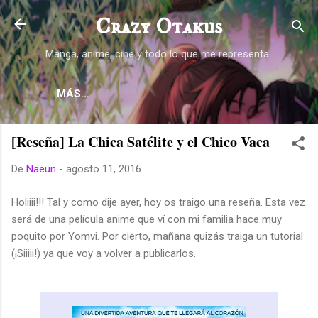
Ir al contenido principal
Crazy Otakus
Manga, anime, cine y todo lo que me representa.
MÁS…
[Reseña] La Chica Satélite y el Chico Vaca
De
Naeun
-
agosto 11, 2016
Holiiii!!! Tal y como dije ayer, hoy os traigo una reseña. Esta vez
será de una película anime que ví con mi familia hace muy
poquito por Yomvi. Por cierto, mañana quizás traiga un tutorial
(¡Siiiii!) ya que voy a volver a publicarlos.