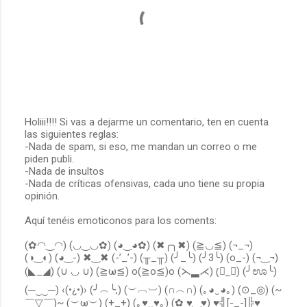
i
o
s
Holiii!!!! Si vas a dejarme un comentario, ten en cuenta
las siguientes reglas:
P
-Nada de spam, si eso, me mandan un correo o me
u
piden publi.
b
-Nada de insultos
l
-Nada de críticas ofensivas, cada uno tiene su propia
i
opinión.
c
a
Aquí tenéis emoticonos para los coments:
r
u
(✿◠‿◠) (◡‿◡✿) (◕‿◕✿) (✖╭╮✖) (≧◡≦) (¬_¬)
n
(◑‿◐) (◕‿-) ✖‿✖ (-’_’-) (╥_╥) (╯_╰) (╯3╰) (o_-) (¬‿¬)
c
o
(◣_◢) (∪ ◡ ∪) (≧ω≦) o(≧o≦)o (⋋▂⋌) (॓_॔) (╯ಊ╰)
m
(─‿‿─) ‹(•¿•)› (╯︵╰,) (︶︹︺) (∩︵∩) (｡◕‿◕｡) (⊙_◎) (~
e
￣▽￣)~ (︶ω︶) (+_+) (｡♥‿♥｡) (✿ ♥‿♥) ♥╣[-_-]╠♥