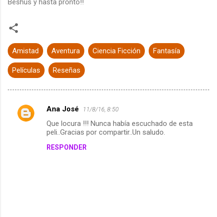
Beshus y hasta pronto!!
Amistad
Aventura
Ciencia Ficción
Fantasía
Películas
Reseñas
Ana José
11/8/16, 8:50
C
Que locura !!! Nunca había escuchado de esta
o
peli..Gracias por compartir..Un saludo.
m
RESPONDER
e
n
t
a
r