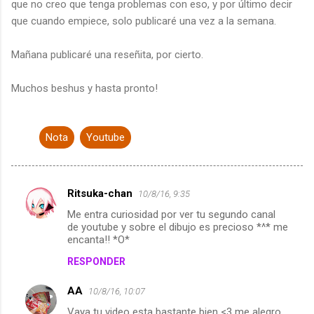
que no creo que tenga problemas con eso, y por último decir
que cuando empiece, solo publicaré una vez a la semana.
Mañana publicaré una reseñita, por cierto.
Muchos beshus y hasta pronto!
Nota
Youtube
Ritsuka-chan
10/8/16, 9:35
C
Me entra curiosidad por ver tu segundo canal
o
de youtube y sobre el dibujo es precioso *^* me
m
encanta!! *O*
e
RESPONDER
n
AA
10/8/16, 10:07
t
Vaya tu video esta bastante bien <3 me alegro