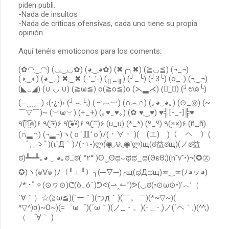
piden publi.
b
-Nada de insultos
l
-Nada de críticas ofensivas, cada uno tiene su propia
i
opinión.
c
a
Aquí tenéis emoticonos para los coments:
r
u
(✿◠‿◠) (◡‿◡✿) (◕‿◕✿) (✖╭╮✖) (≧◡≦) (¬_¬)
n
(◑‿◐) (◕‿-) ✖‿✖ (-’_’-) (╥_╥) (╯_╰) (╯3╰) (o_-) (¬‿¬)
c
o
(◣_◢) (∪ ◡ ∪) (≧ω≦) o(≧o≦)o (⋋▂⋌) (॓_॔) (╯ಊ╰)
m
(─‿‿─) ‹(•¿•)› (╯︵╰,) (︶︹︺) (∩︵∩) (｡◕‿◕｡) (⊙_◎) (~
e
￣▽￣)~ (︶ω︶) (+_+) (｡♥‿♥｡) (✿ ♥‿♥) ♥╣[-_-]╠♥
n
٩(͡๏̯͡๏)۶ ٩(-̮̮̃•̃)۶ ٩(̾●̮̮̃̾•̃̾)۶ ٩(-̮̮̃-̃)۶ (u_u) (*_*) (º_º) ٩(×̯×)۶ (ñ_ñ)
t
(∩▂∩) (¬▂¬)ヽ(ｏ`皿′ｏ)ﾉ(・∀・ )(￣(エ)￣)（￣へ￣）(
a
r
ﾟ,_ゝﾟ)(ι´Д｀)ﾉ(･ｪ-)ლ(́◉◞౪◟◉‵ლ)щ(ಠ益ಠщ)(ノಠ益
i
ಠ)┻━┻｡◕ ‿ ◕｡ಠ_ಠ( °٢° )ʘ‿ʘಥ⌣ಥಥ‿ಥ(ΘεΘ;)(n˘v˘•)¬(✪㉨
o
✪)ヽ(๏∀๏ )ﾉ（╹ェ╹）╮(─▽─)╭щ(ಥДಥщ)≖‿≖(ﾉ◕ヮ◕)
ﾉ*:･ﾟ✧(⊙ヮ⊙)ᕦ(ò_óˇ)ᕤᕙ(⇀‸↼‶)ᕗ(◡ಠ(•⊙ω⊙•)‘︿’（
´∀｀）☆(≧ω≦)(´ー｀)(つд｀)(￣。￣)(*~▽~)(
^▽^)σ)~O~)(=゜ω゜)(´ω｀)(ノ_・。)(-＿- )ノ(´ヘ｀;)(^^;)
（ ´∀｀ )