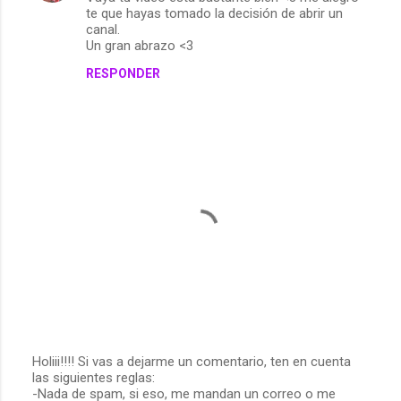
a
te que hayas tomado la decisión de abrir un
canal.
r
Un gran abrazo <3
i
RESPONDER
o
s
Holiii!!!! Si vas a dejarme un comentario, ten en cuenta
las siguientes reglas:
P
-Nada de spam, si eso, me mandan un correo o me
u