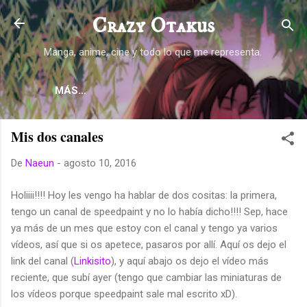
Ir al contenido principal
Crazy Otakus
Manga, anime, cine y todo lo que me representa.
MÁS…
Mis dos canales
De
Naeun
-
agosto 10, 2016
Holiiii!!!! Hoy les vengo ha hablar de dos cositas: la primera,
tengo un canal de speedpaint y no lo había dicho!!!! Sep, hace
ya más de un mes que estoy con el canal y tengo ya varios
vídeos, así que si os apetece, pasaros por allí. Aquí os dejo el
link del canal (
Linkisito
), y aquí abajo os dejo el vídeo más
reciente, que subí ayer (tengo que cambiar las miniaturas de
los vídeos porque speedpaint sale mal escrito xD).