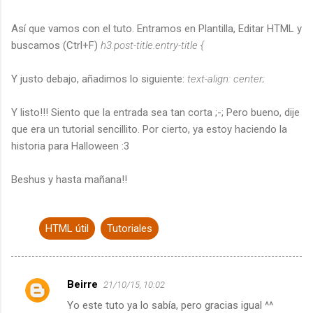
Así que vamos con el tuto. Entramos en Plantilla, Editar HTML y
buscamos (Ctrl+F)
h3.post-title.entry-title {
Y justo debajo, añadimos lo siguiente:
text-align: center;
Y listo!!! Siento que la entrada sea tan corta ;-; Pero bueno, dije
que era un tutorial sencillito. Por cierto, ya estoy haciendo la
historia para Halloween :3
Beshus y hasta mañana!!
HTML útil
Tutoriales
Beirre
21/10/15, 10:02
C
Yo este tuto ya lo sabía, pero gracias igual ^^
o