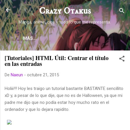
Ir al contenido principal
Crazy Otakus
Manga, anime, cine y todo lo que me representa.
MÁS…
[Tutoriales] HTML Útil: Centrar el título
en las entradas
De
Naeun
-
octubre 21, 2015
Holiii!!! Hoy les traigo un tutorial bastante BASTANTE sencillito
xD y, a pesar de lo que dije, que no es de Halloween, ya que mi
padre me dijo que no podía estar hoy mucho rato en el
ordenador y que lo dejara rapidito.