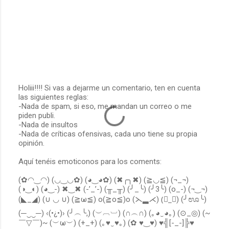
Holiii!!!! Si vas a dejarme un comentario, ten en cuenta
las siguientes reglas:
P
-Nada de spam, si eso, me mandan un correo o me
u
piden publi.
b
-Nada de insultos
l
-Nada de críticas ofensivas, cada uno tiene su propia
i
opinión.
c
a
Aquí tenéis emoticonos para los coments:
r
u
(✿◠‿◠) (◡‿◡✿) (◕‿◕✿) (✖╭╮✖) (≧◡≦) (¬_¬)
n
(◑‿◐) (◕‿-) ✖‿✖ (-’_’-) (╥_╥) (╯_╰) (╯3╰) (o_-) (¬‿¬)
c
o
(◣_◢) (∪ ◡ ∪) (≧ω≦) o(≧o≦)o (⋋▂⋌) (॓_॔) (╯ಊ╰)
m
(─‿‿─) ‹(•¿•)› (╯︵╰,) (︶︹︺) (∩︵∩) (｡◕‿◕｡) (⊙_◎) (~
e
￣▽￣)~ (︶ω︶) (+_+) (｡♥‿♥｡) (✿ ♥‿♥) ♥╣[-_-]╠♥
n