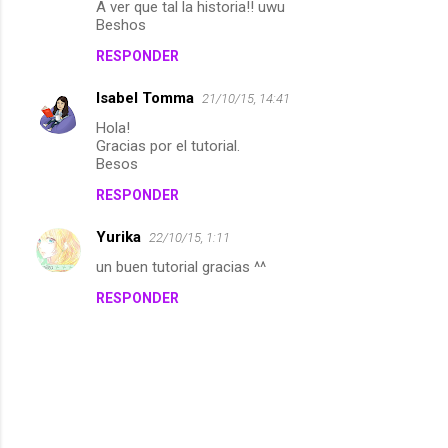
A ver que tal la historia!! uwu
m
Beshos
e
RESPONDER
n
Isabel Tomma
21/10/15, 14:41
t
Hola!
a
Gracias por el tutorial.
Besos
r
i
RESPONDER
o
Yurika
22/10/15, 1:11
s
un buen tutorial gracias ^^
RESPONDER