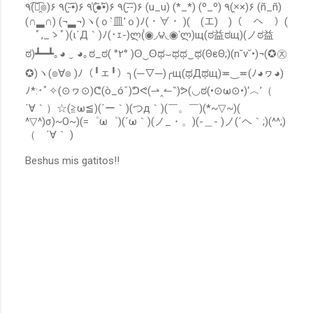
٩(͡๏̯͡๏)۶ ٩(-̮̮̃•̃)۶ ٩(̾●̮̮̃̾•̃̾)۶ ٩(-̮̮̃-̃)۶ (u_u) (*_*) (º_º) ٩(×̯×)۶ (ñ_ñ)
t
(∩▂∩) (¬▂¬)ヽ(ｏ`皿′ｏ)ﾉ(・∀・ )(￣(エ)￣)（￣へ￣）(
a
r
ﾟ,_ゝﾟ)(ι´Д｀)ﾉ(･ｪ-)ლ(́◉◞౪◟◉‵ლ)щ(ಠ益ಠщ)(ノಠ益
i
ಠ)┻━┻｡◕ ‿ ◕｡ಠ_ಠ( °٢° )ʘ‿ʘಥ⌣ಥಥ‿ಥ(ΘεΘ;)(n˘v˘•)¬(✪㉨
o
✪)ヽ(๏∀๏ )ﾉ（╹ェ╹）╮(─▽─)╭щ(ಥДಥщ)≖‿≖(ﾉ◕ヮ◕)
ﾉ*:･ﾟ✧(⊙ヮ⊙)ᕦ(ò_óˇ)ᕤᕙ(⇀‸↼‶)ᕗ(◡ಠ(•⊙ω⊙•)‘︿’（
´∀｀）☆(≧ω≦)(´ー｀)(つд｀)(￣。￣)(*~▽~)(
^▽^)σ)~O~)(=゜ω゜)(´ω｀)(ノ_・。)(-＿- )ノ(´ヘ｀;)(^^;)
（ ´∀｀ )
Beshus mis gatitos!!