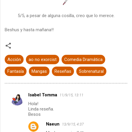
5/5, a pesar de alguna cosilla, creo que lo merece.
Beshus y hasta mañana!!
Acción
ao no exorcist
Comedia Dramática
Fantasía
Mangas
Reseñas
Sobrenatural
Isabel Tomma
11/9/15, 13:11
C
Hola!
o
Linda reseña.
m
Besos
e
Naeun
13/9/15, 4:37
n