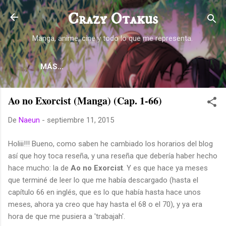
Ir al contenido principal
Crazy Otakus
Manga, anime, cine y todo lo que me representa.
MÁS…
Ao no Exorcist (Manga) (Cap. 1-66)
De
Naeun
-
septiembre 11, 2015
Holiii!!! Bueno, como saben he cambiado los horarios del blog
así que hoy toca reseña, y una reseña que debería haber hecho
hace mucho: la de
Ao no Exorcist
. Y es que hace ya meses
que terminé de leer lo que me había descargado (hasta el
capítulo 66 en inglés, que es lo que había hasta hace unos
meses, ahora ya creo que hay hasta el 68 o el 70), y ya era
hora de que me pusiera a 'trabajah'.