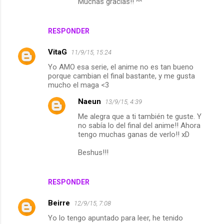
Muchas gracias!! ^^
t
a
RESPONDER
r
VitaG
11/9/15, 15:24
i
Yo AMO esa serie, el anime no es tan bueno
o
porque cambian el final bastante, y me gusta
s
mucho el maga <3
Naeun
13/9/15, 4:39
Me alegra que a ti también te guste. Y
no sabía lo del final del anime!! Ahora
tengo muchas ganas de verlo!! xD
Beshus!!!
RESPONDER
Beirre
12/9/15, 7:08
Yo lo tengo apuntado para leer, he tenido