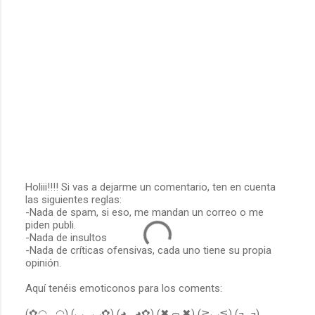
Holiii!!!! Si vas a dejarme un comentario, ten en cuenta
las siguientes reglas:
P
-Nada de spam, si eso, me mandan un correo o me
u
piden publi.
b
-Nada de insultos
l
-Nada de críticas ofensivas, cada uno tiene su propia
i
opinión.
c
a
Aquí tenéis emoticonos para los coments:
r
u
(✿◠‿◠) (◡‿◡✿) (◕‿◕✿) (✖╭╮✖) (≧◡≦) (¬_¬)
n