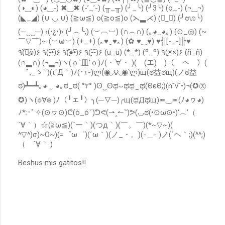
(◑‿◐) (◕‿-) ✖‿✖ (-’_’-) (╥_╥) (╯_╰) (╯3╰) (o_-) (¬‿¬)
c
o
(◣_◢) (∪ ◡ ∪) (≧ω≦) o(≧o≦)o (⋋▂⋌) (॓_॔) (╯ಊ╰)
m
(─‿‿─) ‹(•¿•)› (╯︵╰,) (︶︹︺) (∩︵∩) (｡◕‿◕｡) (⊙_◎) (~
e
￣▽￣)~ (︶ω︶) (+_+) (｡♥‿♥｡) (✿ ♥‿♥) ♥╣[-_-]╠♥
n
٩(͡๏̯͡๏)۶ ٩(-̮̮̃•̃)۶ ٩(̾●̮̮̃̾•̃̾)۶ ٩(-̮̮̃-̃)۶ (u_u) (*_*) (º_º) ٩(×̯×)۶ (ñ_ñ)
t
(∩▂∩) (¬▂¬)ヽ(ｏ`皿′ｏ)ﾉ(・∀・ )(￣(エ)￣)（￣へ￣）(
a
r
ﾟ,_ゝﾟ)(ι´Д｀)ﾉ(･ｪ-)ლ(́◉◞౪◟◉‵ლ)щ(ಠ益ಠщ)(ノಠ益
i
ಠ)┻━┻｡◕ ‿ ◕｡ಠ_ಠ( °٢° )ʘ‿ʘಥ⌣ಥಥ‿ಥ(ΘεΘ;)(n˘v˘•)¬(✪㉨
o
✪)ヽ(๏∀๏ )ﾉ（╹ェ╹）╮(─▽─)╭щ(ಥДಥщ)≖‿≖(ﾉ◕ヮ◕)
ﾉ*:･ﾟ✧(⊙ヮ⊙)ᕦ(ò_óˇ)ᕤᕙ(⇀‸↼‶)ᕗ(◡ಠ(•⊙ω⊙•)‘︿’（
´∀｀）☆(≧ω≦)(´ー｀)(つд｀)(￣。￣)(*~▽~)(
^▽^)σ)~O~)(=゜ω゜)(´ω｀)(ノ_・。)(-＿- )ノ(´ヘ｀;)(^^;)
（ ´∀｀ )
Beshus mis gatitos!!