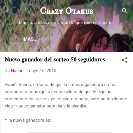
Ir al contenido principal
Crazy Otakus
Manga, anime, cine y todo lo que me representa.
MÁS…
Nuevo ganador del sorteo 50 seguidores
De
Naeun
-
mayo 16, 2015
Holiii!!! Bueno, en vista de que la anterior ganadora no ha
contactado conmigo, a pesar incluso de que le dejé un
comentario en su blog, yo lo siento mucho, pero he tenido que
elegir nuevo ganador para darle la plantilla.
Y la nueva ganadora es: