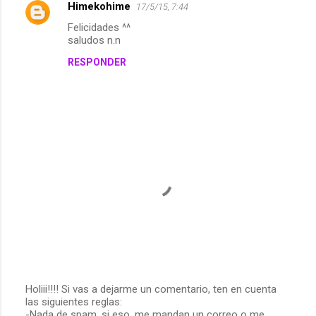
r
Himekohime
17/5/15, 7:44
i
Felicidades ^^
saludos n.n
o
RESPONDER
s
Holiii!!!! Si vas a dejarme un comentario, ten en cuenta
las siguientes reglas:
P
-Nada de spam, si eso, me mandan un correo o me
u