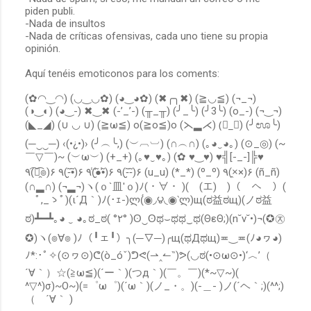
piden publi.
b
-Nada de insultos
l
-Nada de críticas ofensivas, cada uno tiene su propia
i
opinión.
c
a
Aquí tenéis emoticonos para los coments:
r
u
(✿◠‿◠) (◡‿◡✿) (◕‿◕✿) (✖╭╮✖) (≧◡≦) (¬_¬)
n
(◑‿◐) (◕‿-) ✖‿✖ (-’_’-) (╥_╥) (╯_╰) (╯3╰) (o_-) (¬‿¬)
c
o
(◣_◢) (∪ ◡ ∪) (≧ω≦) o(≧o≦)o (⋋▂⋌) (॓_॔) (╯ಊ╰)
m
(─‿‿─) ‹(•¿•)› (╯︵╰,) (︶︹︺) (∩︵∩) (｡◕‿◕｡) (⊙_◎) (~
e
￣▽￣)~ (︶ω︶) (+_+) (｡♥‿♥｡) (✿ ♥‿♥) ♥╣[-_-]╠♥
n
٩(͡๏̯͡๏)۶ ٩(-̮̮̃•̃)۶ ٩(̾●̮̮̃̾•̃̾)۶ ٩(-̮̮̃-̃)۶ (u_u) (*_*) (º_º) ٩(×̯×)۶ (ñ_ñ)
t
(∩▂∩) (¬▂¬)ヽ(ｏ`皿′ｏ)ﾉ(・∀・ )(￣(エ)￣)（￣へ￣）(
a
r
ﾟ,_ゝﾟ)(ι´Д｀)ﾉ(･ｪ-)ლ(́◉◞౪◟◉‵ლ)щ(ಠ益ಠщ)(ノಠ益
i
ಠ)┻━┻｡◕ ‿ ◕｡ಠ_ಠ( °٢° )ʘ‿ʘಥ⌣ಥಥ‿ಥ(ΘεΘ;)(n˘v˘•)¬(✪㉨
o
✪)ヽ(๏∀๏ )ﾉ（╹ェ╹）╮(─▽─)╭щ(ಥДಥщ)≖‿≖(ﾉ◕ヮ◕)
ﾉ*:･ﾟ✧(⊙ヮ⊙)ᕦ(ò_óˇ)ᕤᕙ(⇀‸↼‶)ᕗ(◡ಠ(•⊙ω⊙•)‘︿’（
´∀｀）☆(≧ω≦)(´ー｀)(つд｀)(￣。￣)(*~▽~)(
^▽^)σ)~O~)(=゜ω゜)(´ω｀)(ノ_・。)(-＿- )ノ(´ヘ｀;)(^^;)
（ ´∀｀ )