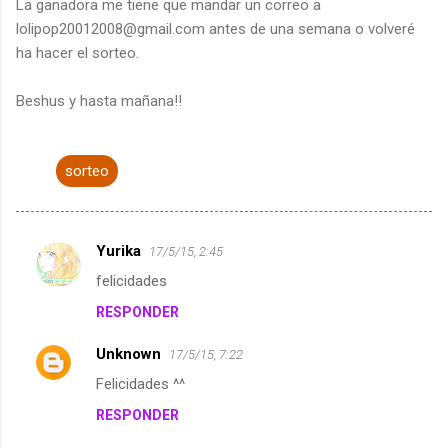
La ganadora me tiene que mandar un correo a
lolipop20012008@gmail.com antes de una semana o volveré
ha hacer el sorteo.
Beshus y hasta mañana!!
sorteo
Yurika
17/5/15, 2:45
C
felicidades
o
RESPONDER
m
e
Unknown
17/5/15, 7:22
n
Felicidades ^^
t
RESPONDER
a