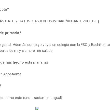
cota?
 y MÁS GATO Y GATOS Y ASJFDHDSJVBAKF.ÑIUGARJUVBDFJK-Q
 de primaria?
e genial. Además como yo voy a un colegio con la ESO y Bachillerato
cuerda de mi y siempre me saluda
 que has hecho esta mañana?
or. Acostarme
?
os, como este (uno exactamente igual):