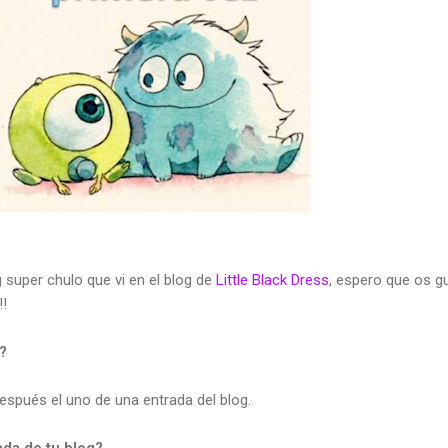
ag super chulo que vi en el blog de
Little Black Dress
, espero que os g
!!
?
 después el uno de una entrada del blog.
ada de tu blog?