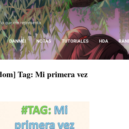
Ir al contenido principal
 lo que me representa.
DANMEI
NOTAS
TUTORIALES
HDA
RAN
dom] Tag: Mi primera vez