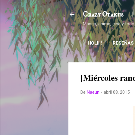
Crazy Otakus
Manga, anime, cine y todo
HOLIII!
RESEÑAS
[Miércoles ran
De
Naeun
-
abril 08, 2015