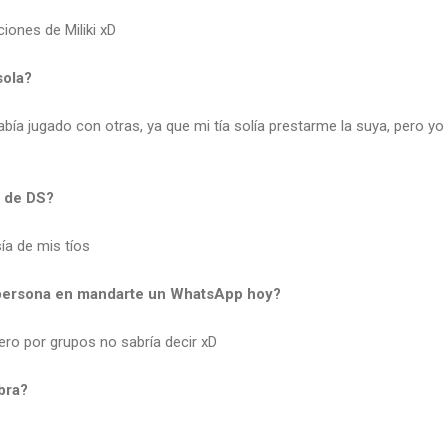
iones de Miliki xD
sola?
abía jugado con otras, ya que mi tía solía prestarme la suya, pero yo
o de DS?
ía de mis tíos
a persona en mandarte un WhatsApp hoy?
pero por grupos no sabría decir xD
bra?