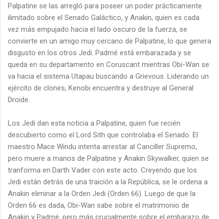
Palpatine se las arregló para poseer un poder prácticamente
ilimitado sobre el Senado Galáctico, y Anakin, quien es cada
vez más empujado hacia el lado oscuro de la fuerza, se
convierte en un amigo muy cercano de Palpatine, lo que genera
disgusto en los otros Jedi. Padmé está embarazada y se
queda en su departamento en Coruscant mientras Obi-Wan se
va hacia el sistema Utapau buscando a Grievous. Liderando un
ejército de clones, Kenobi encuentra y destruye al General
Droide.
Los Jedi dan esta noticia a Palpatine, quien fue recién
descubierto como el Lord Sith que controlaba el Senado. El
maestro Mace Windu intenta arrestar al Canciller Supremo,
pero muere a manos de Palpatine y Anakin Skywalker, quien se
tranforma en Darth Vader con este acto. Creyendo que los
Jedi están detrás de una traición a la República, se le ordena a
Anakin eliminar a la Orden Jedi (Orden 66). Luego de que la
Orden 66 es dada, Obi-Wan sabe sobre el matrimonio de
Anakin y Padmé, pero más crucialmente sobre el embarazo de