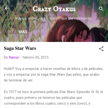
Ir al contenido principal
Crazy Otakus
Manga, anime, cine y todo lo que me representa.
MÁS…
Saga Star Wars
De
Naeun
-
febrero 05, 2015
Holiii!!! Voy a empezar a hacer reseñas de lirbos y de películas,
y voy a empezar por la saga Star Wars (las pelis), que acabo
de terminar de ver.
En 1977 se hizo la primera película Star Wars: Episodio IV. Sí, el
cuatro, pues primero se hicieron las películas que
corresponden a los libros cuatro, cinco y seis (creo), y