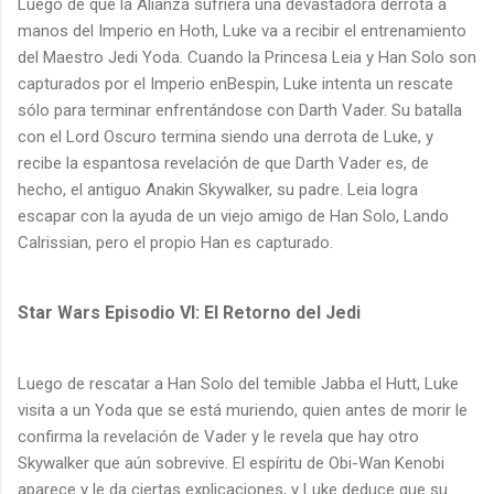
Luego de que la Alianza sufriera una devastadora derrota a
manos del Imperio en Hoth, Luke va a recibir el entrenamiento
del Maestro Jedi Yoda. Cuando la Princesa Leia y Han Solo son
capturados por el Imperio enBespin, Luke intenta un rescate
sólo para terminar enfrentándose con Darth Vader. Su batalla
con el Lord Oscuro termina siendo una derrota de Luke, y
recibe la espantosa revelación de que Darth Vader es, de
hecho, el antiguo Anakin Skywalker, su padre. Leia logra
escapar con la ayuda de un viejo amigo de Han Solo, Lando
Calrissian, pero el propio Han es capturado.
Star Wars Episodio VI: El Retorno del Jedi
Luego de rescatar a Han Solo del temible Jabba el Hutt, Luke
visita a un Yoda que se está muriendo, quien antes de morir le
confirma la revelación de Vader y le revela que hay otro
Skywalker que aún sobrevive. El espíritu de Obi-Wan Kenobi
aparece y le da ciertas explicaciones, y Luke deduce que su