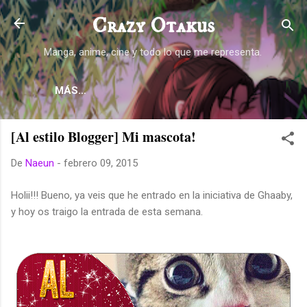
Ir al contenido principal
Crazy Otakus
Manga, anime, cine y todo lo que me representa.
MÁS…
[Al estilo Blogger] Mi mascota!
De
Naeun
-
febrero 09, 2015
Holii!!! Bueno, ya veis que he entrado en la iniciativa de Ghaaby,
y hoy os traigo la entrada de esta semana.