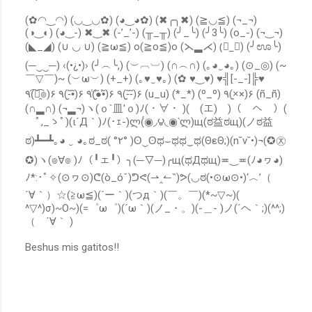
u
(✿◠‿◠) (◡‿◡✿) (◕‿◕✿) (✖╭╮✖) (≧◡≦) (¬_¬)
n
(◑‿◐) (◕‿-) ✖‿✖ (-’_’-) (╥_╥) (╯_╰) (╯3╰) (o_-) (¬‿¬)
c
o
(◣_◢) (∪ ◡ ∪) (≧ω≦) o(≧o≦)o (⋋▂⋌) (॓_॔) (╯ಊ╰)
m
(─‿‿─) ‹(•¿•)› (╯︵╰,) (︶︹︺) (∩︵∩) (｡◕‿◕｡) (⊙_◎) (~
e
￣▽￣)~ (︶ω︶) (+_+) (｡♥‿♥｡) (✿ ♥‿♥) ♥╣[-_-]╠♥
n
٩(͡๏̯͡๏)۶ ٩(-̮̮̃•̃)۶ ٩(̾●̮̮̃̾•̃̾)۶ ٩(-̮̮̃-̃)۶ (u_u) (*_*) (º_º) ٩(×̯×)۶ (ñ_ñ)
t
(∩▂∩) (¬▂¬)ヽ(ｏ`皿′ｏ)ﾉ(・∀・ )(￣(エ)￣)（￣へ￣）(
a
r
ﾟ,_ゝﾟ)(ι´Д｀)ﾉ(･ｪ-)ლ(́◉◞౪◟◉‵ლ)щ(ಠ益ಠщ)(ノಠ益
i
ಠ)┻━┻｡◕ ‿ ◕｡ಠ_ಠ( °٢° )ʘ‿ʘಥ⌣ಥಥ‿ಥ(ΘεΘ;)(n˘v˘•)¬(✪㉨
o
✪)ヽ(๏∀๏ )ﾉ（╹ェ╹）╮(─▽─)╭щ(ಥДಥщ)≖‿≖(ﾉ◕ヮ◕)
ﾉ*:･ﾟ✧(⊙ヮ⊙)ᕦ(ò_óˇ)ᕤᕙ(⇀‸↼‶)ᕗ(◡ಠ(•⊙ω⊙•)‘︿’（
´∀｀）☆(≧ω≦)(´ー｀)(つд｀)(￣。￣)(*~▽~)(
^▽^)σ)~O~)(=゜ω゜)(´ω｀)(ノ_・。)(-＿- )ノ(´ヘ｀;)(^^;)
（ ´∀｀ )
Beshus mis gatitos!!