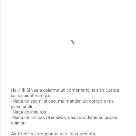
Holiii!!!! Si vas a dejarme un comentario, ten en cuenta
las siguientes reglas:
P
-Nada de spam, si eso, me mandan un correo o me
u
piden publi.
b
-Nada de insultos
l
-Nada de críticas ofensivas, cada uno tiene su propia
i
opinión.
c
a
Aquí tenéis emoticonos para los coments:
r