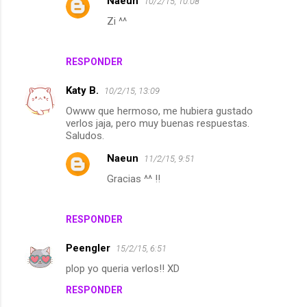
Naeun
10/2/15, 10:08
s
Zi ^^
RESPONDER
Katy B.
10/2/15, 13:09
Owww que hermoso, me hubiera gustado
verlos jaja, pero muy buenas respuestas.
Saludos.
Naeun
11/2/15, 9:51
Gracias ^^ !!
RESPONDER
Peengler
15/2/15, 6:51
plop yo queria verlos!! XD
RESPONDER