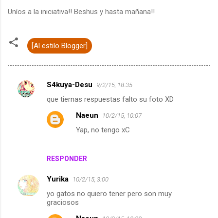
Uníos a la iniciativa!! Beshus y hasta mañana!!
[Al estilo Blogger]
S4kuya-Desu
9/2/15, 18:35
C
que tiernas respuestas falto su foto XD
o
Naeun
10/2/15, 10:07
m
Yap, no tengo xC
e
n
t
RESPONDER
a
Yurika
10/2/15, 3:00
r
yo gatos no quiero tener pero son muy
i
graciosos
o